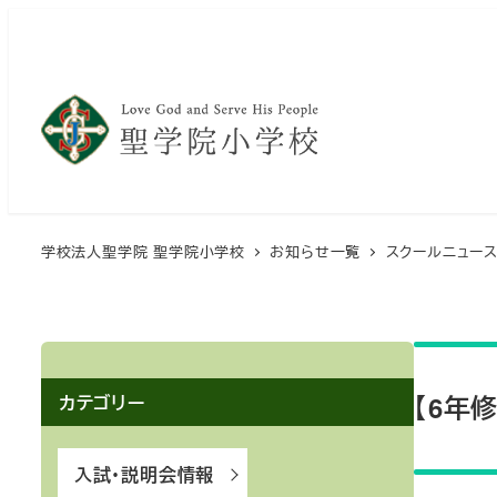
メ
イ
ン
コ
ン
テ
ン
ツ
学校法人聖学院 聖学院小学校
お知らせ一覧
スクールニュー
へ
移
動
【6年
カテゴリー
入試・説明会情報