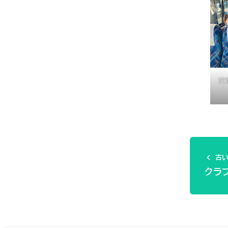
空
古い
クラ