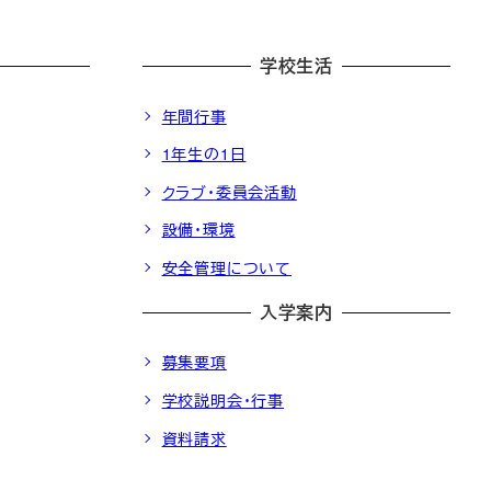
学校生活
年間行事
1年生の1日
クラブ・委員会活動
設備・環境
安全管理について
入学案内
募集要項
学校説明会・行事
資料請求