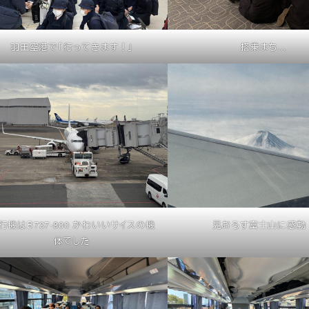
羽田空港で「行ってきます！」
搭乗まち…
行機はB737-800 かわいいサイスの機
見おろす富士山に感動
体でした