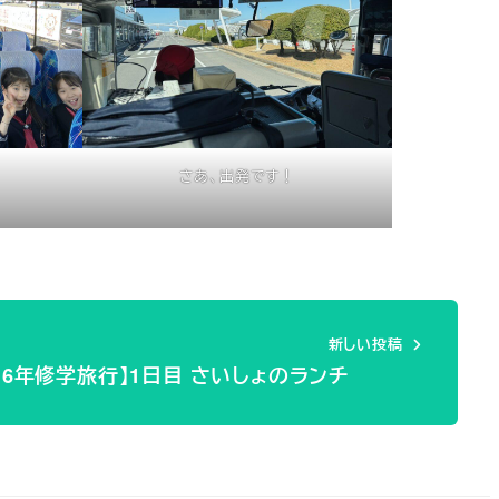
さあ、出発です！
新しい投稿
【6年修学旅行】1日目 さいしょのランチ