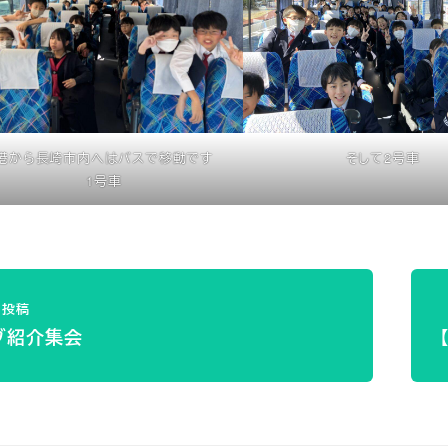
港から長崎市内へはバスで移動です
そして2号車
1号車
投稿
ブ紹介集会