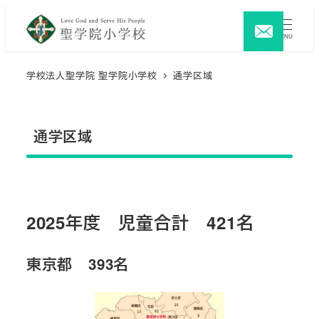
メ
イ
MENU
ン
コ
学校法人聖学院 聖学院小学校
通学区域
ン
テ
通学区域
ン
ツ
へ
移
動
2025年度 児童合計 421名
東京都 393名