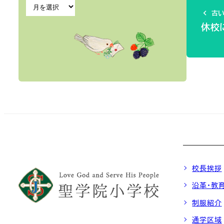
古い
休校
校長挨拶
沿革・教
制服紹介
通学区域