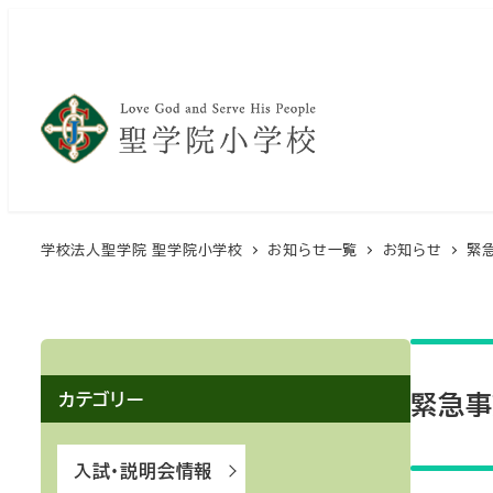
メ
イ
ン
コ
ン
テ
ン
ツ
学校法人聖学院 聖学院小学校
お知らせ一覧
お知らせ
緊
へ
移
動
緊急事
カテゴリー
入試・説明会情報