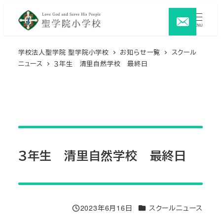
メ
イ
MENU
ン
コ
学校法人聖学院 聖学院小学校
お知らせ一覧
スクール
ニュース
３年生 清里自然学校 最終日
ン
テ
ン
ツ
へ
移
動
３年生 清里自然学校 最終日
カテゴリー
2023年6月16日
スクールニュース
投稿日