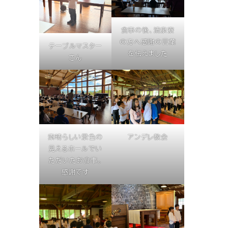
食事の後、清泉寮
の方へ感謝の言葉
テーブルマスター
を伝えました
さん
素晴らしい景色の
アンデレ教会
見えるホールでい
ただいたお食事。
感謝です