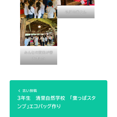
礼拝当番さん
みんなの賛美が響
きました
古い投稿
３年生 清里自然学校 「葉っぱスタ
ンプ」エコバッグ作り