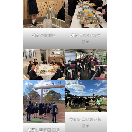
朝食のお祈り
朝食はバイキング
です
今日は良いお天気
です
吉野ヶ里遺跡に到