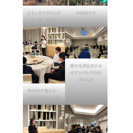
ようこそアドベンチ
本格的です
ャーワールドへ
朝の礼拝はホテル
のチャペルで行わ
れました
昨日の夕食のテー
ブルマスターさん