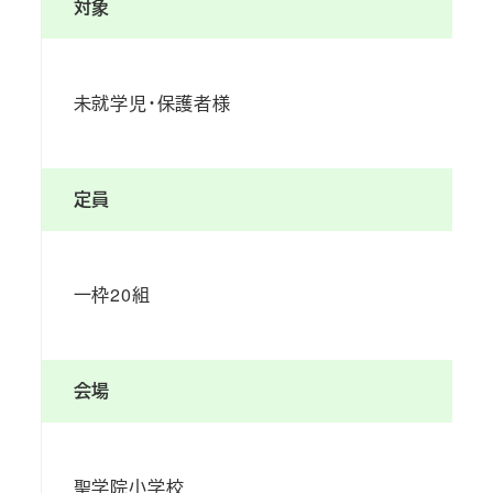
対象
未就学児・保護者様
定員
一枠20組
会場
聖学院小学校