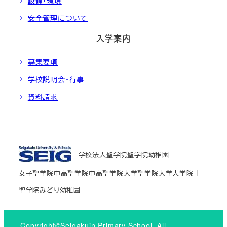
設備・環境
安全管理について
入学案内
募集要項
学校説明会・行事
資料請求
学校法人聖学院
聖学院幼稚園
女子聖学院中高
聖学院中高
聖学院大学
聖学院大学大学院
聖学院みどり幼稚園
Copyright©Seigakuin Primary School. All