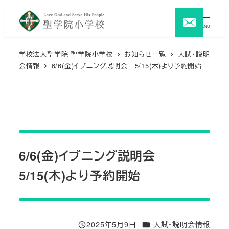
メ
イ
MENU
ン
コ
学校法人聖学院 聖学院小学校
お知らせ一覧
入試・説明
会情報
6/6(金)イブニング説明会 5/15(木)より予約開始
ン
テ
ン
ツ
へ
移
6/6(金)イブニング説明会
動
5/15(木)より予約開始
カテゴリー
2025年5月9日
入試・説明会情報