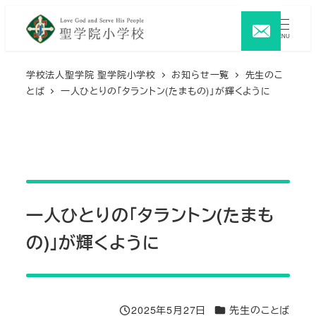
メ
イ
MENU
ン
コ
学校法人聖学院 聖学院小学校
お知らせ一覧
先生のこ
とば
一人ひとりの「タラントン(たまもの)」が輝くように
ン
テ
ン
ツ
へ
移
一人ひとりの「タラントン(たまも
動
の)」が輝くように
カテゴリー
2025年5月27日
先生のことば