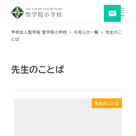
メ
イ
MENU
ン
コ
学校法人聖学院 聖学院小学校
お知らせ一覧
先生のこ
とば
ン
テ
ン
ツ
先生のことば
へ
移
動
先生のことば