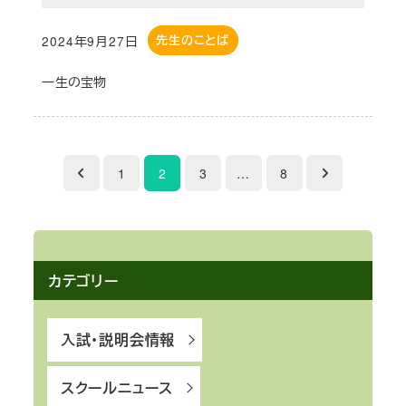
2024年9月27日
先生のことば
投稿日
一生の宝物
投
1
2
3
…
8
稿
の
ペ
カテゴリー
ー
入試・説明会情報
ジ
スクールニュース
送