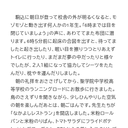
駒込に朝日が登って校舎の外が明るくなると、モ
ゾモゾと動き出す何人かの1年生。「6時までは目を
閉じていましょう」の声に、あわててまた布団に潜
ります。6時５分前に起床の合図を出すと、待ってま
したと起き出したり、眠い目を擦りつつとりあえず
トイレに行ったり、まだまだ夢の中だったりと様々
でしたが、２人１組になって協力してシーツをたた
んだり、枕やを運んだりしました。
朝の礼拝をおささげしてから、聖学院中学校高
等学校のランニングロードにお散歩に行きました。
鳥のさえずりを聞きながら、少しひんやりした空気
の朝を楽しんだあとは、朝ごはんです。先生たちが
「なかよしレストラン」を開店しました。米粉ロール
パンと米粉のりぱん、トマトサラダにフライドポテ