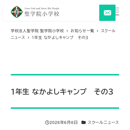
メ
イ
MENU
ン
コ
学校法人聖学院 聖学院小学校
お知らせ一覧
スクール
ニュース
１年生 なかよしキャンプ その３
ン
テ
ン
ツ
へ
移
動
１年生 なかよしキャンプ その３
カテゴリー
2026年6月6日
スクールニュース
投稿日