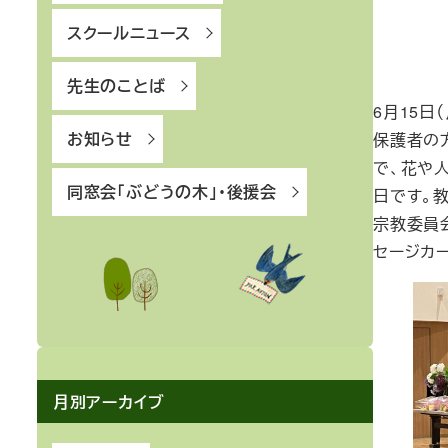
スクールニュース
先生のことば
6月15
お知らせ
保護者の
で、花や
同窓会「ぶどうの木」・後援会
日です。
宗教委員
セージカ
月別アーカイブ