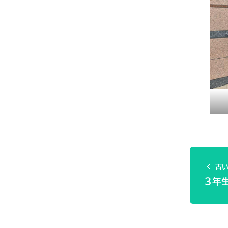
古い
３年