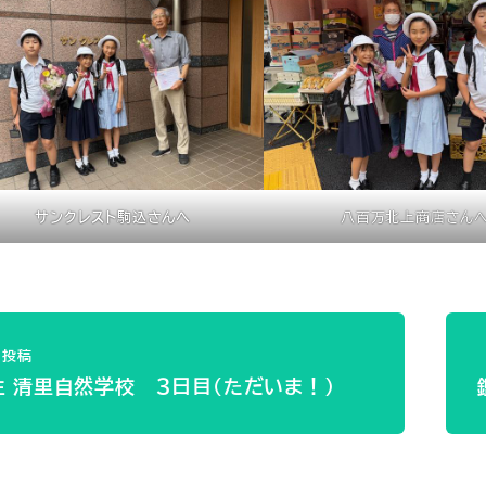
サンクレスト駒込さんへ
八百万北上商店さん
投稿
生 清里自然学校 ３日目（ただいま！）