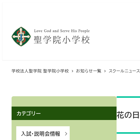
メ
イ
ン
コ
ン
テ
ン
ツ
学校法人聖学院 聖学院小学校
お知らせ一覧
スクールニュー
へ
移
動
花の日礼
カテゴリー
入試・説明会情報