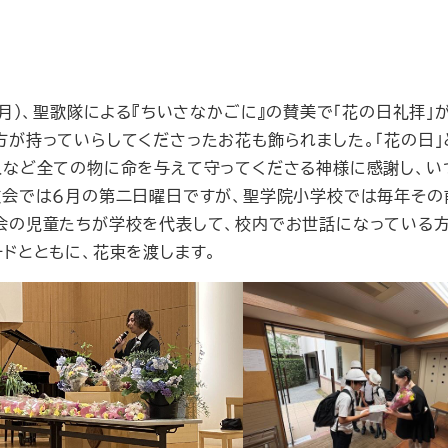
日（月）、聖歌隊による『ちいさなかごに』の賛美で「花の日礼拝
方が持っていらしてくださったお花も飾られました。「花の日」
人など全ての物に命を与えて守ってくださる神様に感謝し、い
教会では６月の第二日曜日ですが、聖学院小学校では毎年その前
会の児童たちが学校を代表して、校内でお世話になっている方
ードとともに、花束を渡します。