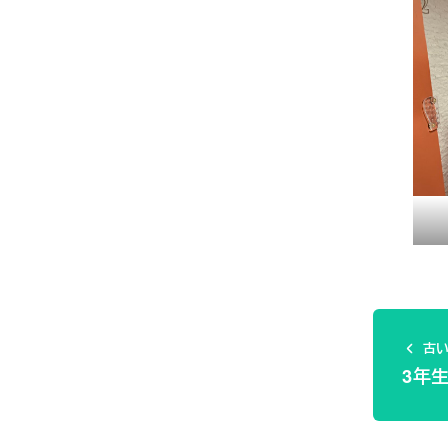
古い
3年