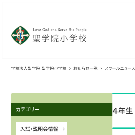
メ
イ
ン
コ
ン
テ
ン
ツ
学校法人聖学院 聖学院小学校
お知らせ一覧
スクールニュー
へ
移
動
４年生
カテゴリー
入試・説明会情報